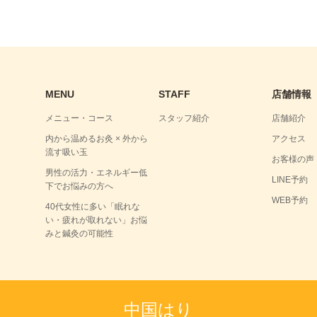
MENU
STAFF
店舗情報
メニュー・コース
スタッフ紹介
店舗紹介
内から温めるお灸 × 外から
アクセス
流す吸い玉
お客様の声
男性の活力・エネルギー低
LINE予約
下でお悩みの方へ
WEB予約
40代女性に多い「眠れな
い・疲れが取れない」お悩
みと鍼灸の可能性
中国はり