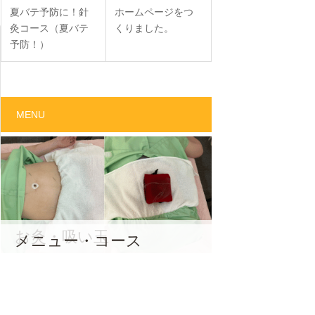
夏バテ予防に！針
ホームページをつ
灸コース（夏バテ
くりました。
予防！）
MENU
お灸・吸い玉
メニュー・コース