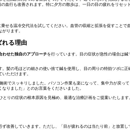
や肩の血行も改善されます。特に夕方の散歩は、一日の目の疲れをリセッ
上に乗せる温冷交代法を試してください。血管の収縮と拡張を促すことで
ながります。
ばれる理由
合わせた独自のアプローチ
を行っています。目の症状が急性の場合は鍼
す。髪の毛ほどの細さの使い捨て鍼を使用し、目の周りの特効ツボに正
ていただけます。
の施術でスッキリしました。パソコン作業も楽になって、集中力が戻って
くなりました」とのお言葉をくださいました。
人ひとりの症状の根本原因を見極め、最適な治療計画をご提案いたします
必ず改善していきます。ただし、「目が疲れるのは当たり前」と放置し