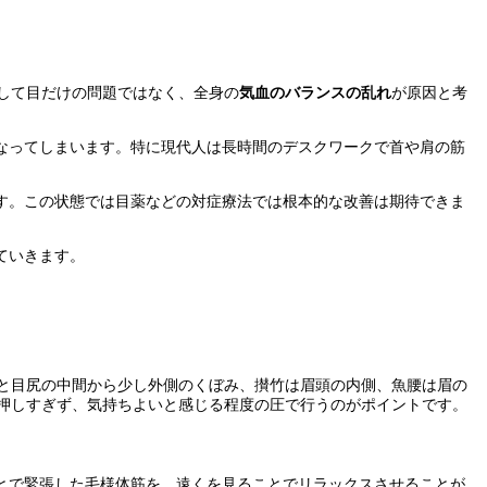
して目だけの問題ではなく、全身の
気血のバランスの乱れ
が原因と考
なってしまいます。特に現代人は長時間のデスクワークで首や肩の筋
す。この状態では目薬などの対症療法では根本的な改善は期待できま
ていきます。
と目尻の中間から少し外側のくぼみ、攅竹は眉頭の内側、魚腰は眉の
押しすぎず、気持ちよいと感じる程度の圧で行うのがポイントです。
とで緊張した毛様体筋を、遠くを見ることでリラックスさせることが