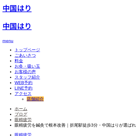
中国はり
中国はり
menu
トップページ
ごあいさつ
料金
お灸・吸い玉
お客様の声
スタッフ紹介
WEB予約
LINE予約
アクセス
店舗紹介
ホーム
ブログ
眼精疲労
眼精疲労を鍼灸で根本改善｜折尾駅徒歩3分・中国はりが選ば
眼精疲労