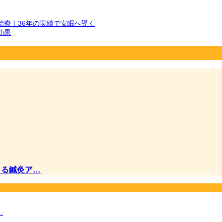
療｜36年の実績で安眠へ導く
効果
よる鍼灸ア…
…