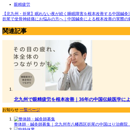
眼精疲労
【北九州・折尾】眠れない夜が続く睡眠障害を根本改善する中国鍼灸治
折尾で坐骨神経痛にお悩みの方へ｜中国鍼灸による根本改善の実際の
関連記事
北九州で眼精疲労を根本改善｜36年の中国伝統医学に
お知らせ
一覧ページ
整体師・鍼灸師募集｜北九州市八幡西区折尾の中国はり治療院