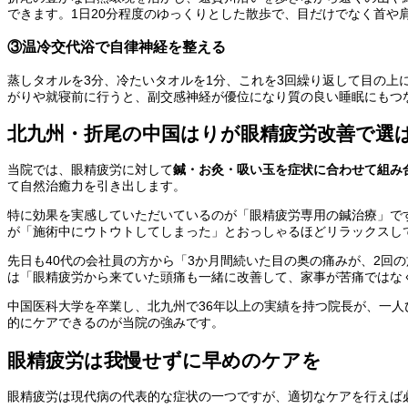
できます。1日20分程度のゆっくりとした散歩で、目だけでなく首
③温冷交代浴で自律神経を整える
蒸しタオルを3分、冷たいタオルを1分、これを3回繰り返して目の
がりや就寝前に行うと、副交感神経が優位になり質の良い睡眠にもつ
北九州・折尾の中国はりが眼精疲労改善で選
当院では、眼精疲労に対して
鍼・お灸・吸い玉を症状に合わせて組み
て自然治癒力を引き出します。
特に効果を実感していただいているのが「眼精疲労専用の鍼治療」で
が「施術中にウトウトしてしまった」とおっしゃるほどリラックスし
先日も40代の会社員の方から「3か月間続いた目の奥の痛みが、2回
は「眼精疲労から来ていた頭痛も一緒に改善して、家事が苦痛ではな
中国医科大学を卒業し、北九州で36年以上の実績を持つ院長が、一
的にケアできるのが当院の強みです。
眼精疲労は我慢せずに早めのケアを
眼精疲労は現代病の代表的な症状の一つですが、適切なケアを行えば