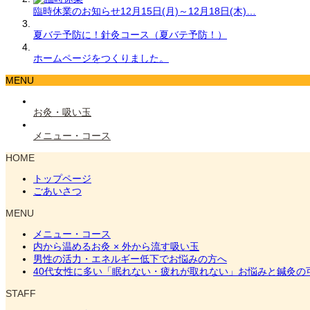
臨時休業のお知らせ12月15日(月)～12月18日(木)…
夏バテ予防に！針灸コース（夏バテ予防！）
ホームページをつくりました。
MENU
お灸・吸い玉
メニュー・コース
HOME
トップページ
ごあいさつ
MENU
メニュー・コース
内から温めるお灸 × 外から流す吸い玉
男性の活力・エネルギー低下でお悩みの方へ
40代女性に多い「眠れない・疲れが取れない」お悩みと鍼灸の
STAFF