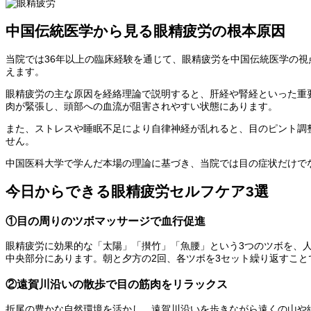
中国伝統医学から見る眼精疲労の根本原因
当院では36年以上の臨床経験を通じて、眼精疲労を中国伝統医学の
えます。
眼精疲労の主な原因を経絡理論で説明すると、肝経や腎経といった重
肉が緊張し、頭部への血流が阻害されやすい状態にあります。
また、ストレスや睡眠不足により自律神経が乱れると、目のピント調
せん。
中国医科大学で学んだ本場の理論に基づき、当院では目の症状だけで
今日からできる眼精疲労セルフケア3選
①目の周りのツボマッサージで血行促進
眼精疲労に効果的な「太陽」「攅竹」「魚腰」という3つのツボを、
中央部分にあります。朝と夕方の2回、各ツボを3セット繰り返すこ
②遠賀川沿いの散歩で目の筋肉をリラックス
折尾の豊かな自然環境を活かし、遠賀川沿いを歩きながら遠くの山や