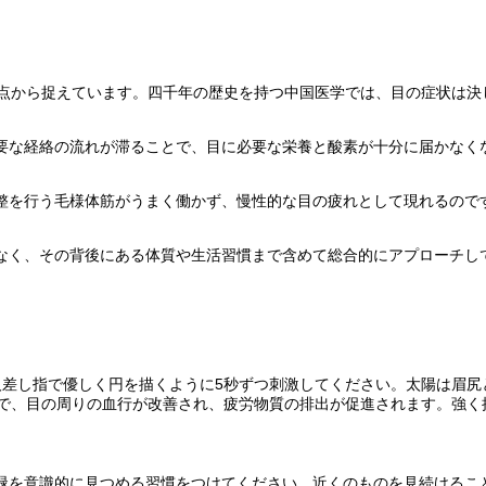
視点から捉えています。四千年の歴史を持つ中国医学では、目の症状は決
要な経絡の流れが滞ることで、目に必要な栄養と酸素が十分に届かなく
整を行う毛様体筋がうまく働かず、慢性的な目の疲れとして現れるので
なく、その背後にある体質や生活習慣まで含めて総合的にアプローチし
人差し指で優しく円を描くように5秒ずつ刺激してください。太陽は眉尻
とで、目の周りの血行が改善され、疲労物質の排出が促進されます。強く
緑を意識的に見つめる習慣をつけてください。近くのものを見続けるこ