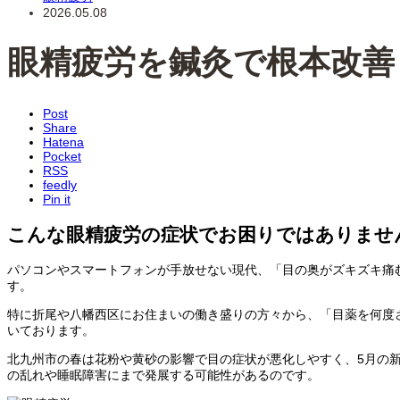
2026.05.08
眼精疲労を鍼灸で根本改善
Post
Share
Hatena
Pocket
RSS
feedly
Pin it
こんな眼精疲労の症状でお困りではありませ
パソコンやスマートフォンが手放せない現代、「目の奥がズキズキ痛
す。
特に折尾や八幡西区にお住まいの働き盛りの方々から、「目薬を何度
いております。
北九州市の春は花粉や黄砂の影響で目の症状が悪化しやすく、5月の
の乱れや睡眠障害にまで発展する可能性があるのです。