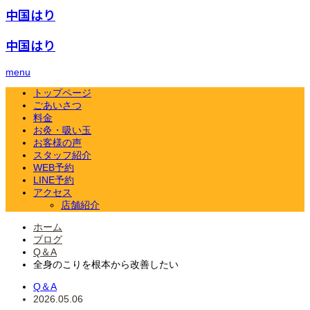
中国はり
中国はり
menu
トップページ
ごあいさつ
料金
お灸・吸い玉
お客様の声
スタッフ紹介
WEB予約
LINE予約
アクセス
店舗紹介
ホーム
ブログ
Q＆A
全身のこりを根本から改善したい
Q＆A
2026.05.06