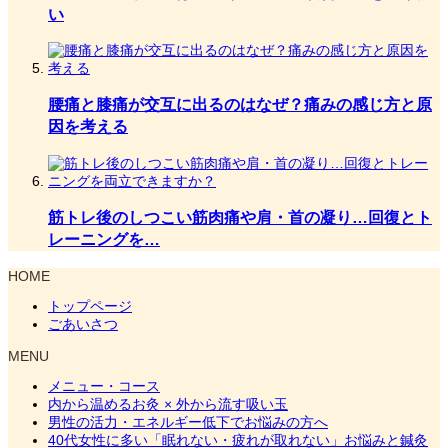
い
腰痛と膝痛が交互に出るのはなぜ？痛みの感じ方と原
因を考える
筋トレ後のしつこい筋肉痛や肩・首の凝り…回復とト
レーニングを…
HOME
トップページ
ごあいさつ
MENU
メニュー・コース
内から温めるお灸 × 外から流す吸い玉
男性の活力・エネルギー低下でお悩みの方へ
40代女性に多い「眠れない・疲れが取れない」お悩みと鍼灸